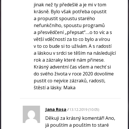
jinak než ty předešlé a je mi v tom
krásně. Bylo však potřeba opustit
a propustit spoustu starého
nefunkčního, spoustu programů
a přesvědčení „přepsat“….o to víc a s
větší vděčností za to co bylo a vírou
v to co bude si to užívám. A s radostí
a láskou v srdci se těším na následující
rok a zázraky které nám přinese.
Krásný adventní čas všem a nechť si
do svého života v roce 2020 dovolíme
pustit co nejvíce zázraků, radosti,
štěstí a lásky. Maka
Jana Rosa
13.12.2019 (10:05)
Děkuji za krásný komentář! Ano,
já pouštím a pouštím to staré