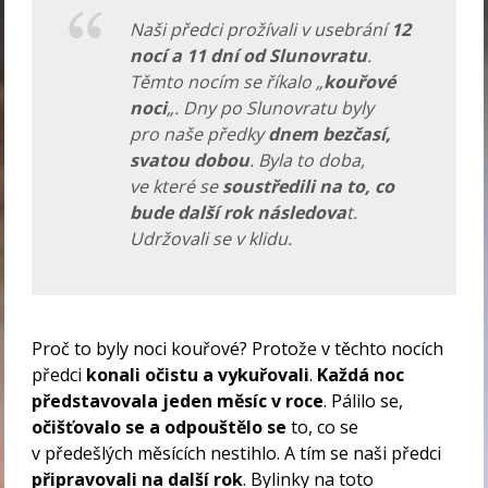
Naši předci prožívali v usebrání
12
nocí a 11 dní od Slunovratu
.
Těmto nocím se říkalo „
kouřové
noci
„. Dny po Slunovratu byly
pro naše předky
dnem bezčasí,
svatou dobou
. Byla to doba,
ve které se
soustředili na to, co
bude další rok následova
t.
Udržovali se v klidu.
Proč to byly noci kouřové? Protože v těchto nocích
předci
konali očistu a vykuřovali
.
Každá noc
představovala jeden měsíc v roce
. Pálilo se,
očišťovalo se a odpouštělo se
to, co se
v předešlých měsících nestihlo. A tím se naši předci
připravovali na další rok
. Bylinky na toto