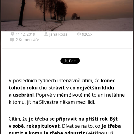
11.12. 2019
Jana Rosa
9205x
2 Komentáře
V posledních týdnech intenzivně cítím, že
konec
tohoto roku
chci
strávit v co největším klidu
a usebrání
. Poprvé v mém životě mě to ani netáhne
k tomu, jít na Silvestra někam mezi lidi.
Cítím, že
je třeba se připravit na příští rok
.
Být
v sobě, rekapitulovat
. Dívat se na to, co
je třeba
pustit a komu je třeba odpustit
(většinou už