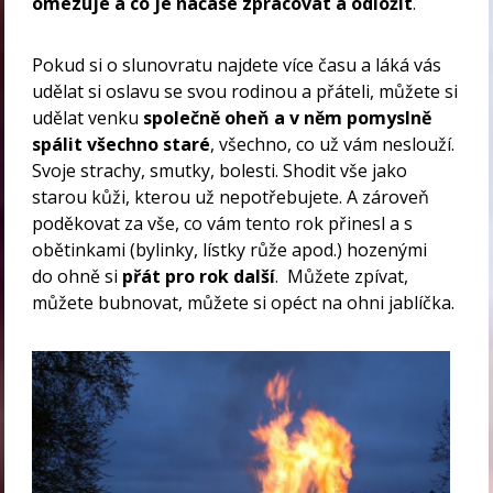
omezuje a co je načase zpracovat a odložit
.
Pokud si o slunovratu najdete více času a láká vás
udělat si oslavu se svou rodinou a přáteli, můžete si
udělat venku
společně oheň a v něm pomyslně
spálit všechno staré
, všechno, co už vám neslouží.
Svoje strachy, smutky, bolesti. Shodit vše jako
starou kůži, kterou už nepotřebujete. A zároveň
poděkovat za vše, co vám tento rok přinesl a s
obětinkami (bylinky, lístky růže apod.) hozenými
do ohně si
přát pro rok další
. Můžete zpívat,
můžete bubnovat, můžete si opéct na ohni jablíčka.