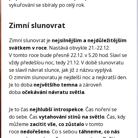
vykuřování se sbíraly po celý rok.
Zimní slunovrat
Zimní slunovrat je
nejsilnějším a nejdůležitějším
svátkem v roce
. Nastává obvykle 21.-22.12.
V tomto roce bude přesně 22.12. v 5.20 hod. Slaví se
vždy předešlou noc, tedy 21.12. V době slunovratu
se slavil návrat slunce, jak již z názvu vyplývá.
O zimním slunovratu je nejdelší noc a nejkratší den.
Je to doba
největšího temna
a zároveň
doba
očekávání návratu světla
.
Je to čas
nejhlubší introspekce
. Čas noření se
do sebe. Čas
vytahování stínů na světlo
. Čas, kdy
můžeme
zacítit vše, co zůstalo
v tomto
roce
nedořešeno
. Co s sebou
táhneme, co nás