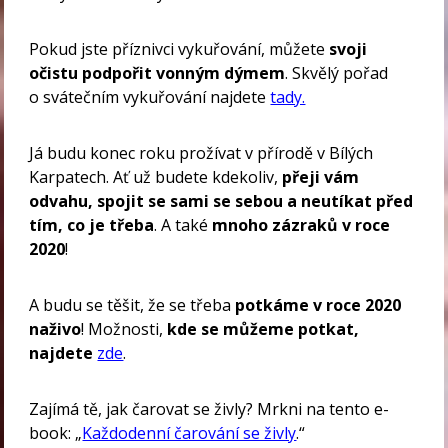
Pokud jste příznivci vykuřování, můžete
svoji
očistu podpořit vonným dýmem
. Skvělý pořad
o svátečním vykuřování najdete
tady.
Já budu konec roku prožívat v přírodě v Bílých
Karpatech. Ať už budete kdekoliv,
přeji vám
odvahu, spojit se sami se sebou a neutíkat před
tím, co je třeba
. A také
mnoho zázraků v roce
2020
!
A budu se těšit, že se třeba
potkáme v roce 2020
naživo
! Možnosti,
kde se můžeme potkat,
najdete
zde
.
Zajímá tě, jak čarovat se živly? Mrkni na tento e-
book: „
Každodenní čarování se živly
.“