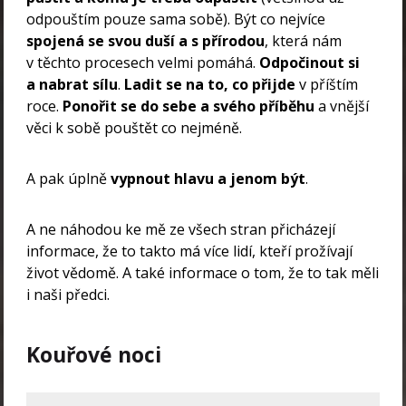
odpouštím pouze sama sobě). Být co nejvíce
spojená se svou duší a s přírodou
, která nám
v těchto procesech velmi pomáhá.
Odpočinout si
a nabrat sílu
.
Ladit se na to, co přijde
v příštím
roce.
Ponořit se do sebe a svého příběhu
a vnější
věci k sobě pouštět co nejméně.
A pak úplně
vypnout hlavu a jenom být
.
A ne náhodou ke mě ze všech stran přicházejí
informace, že to takto má více lidí, kteří prožívají
život vědomě. A také informace o tom, že to tak měli
i naši předci.
Kouřové noci