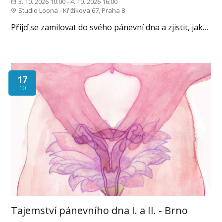
3. 10. 2026 10:00 - 4. 10. 2026 16:00
Studio Loona - Křižíkova 67, Praha 8
Přijď se zamilovat do svého pánevní dna a zjistit, jak…
17
10
Tajemství pánevního dna I. a II. - Brno