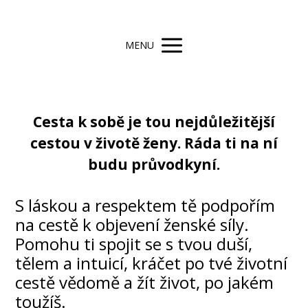
MENU
Cesta k sobě je tou nejdůležitější
cestou v životě ženy. Ráda ti na ní
budu průvodkyní.
S láskou a respektem tě podpořím
na cestě k objevení ženské síly.
Pomohu ti spojit se s tvou duší,
tělem a intuicí, kráčet po tvé životní
cestě vědomě a žít život, po jakém
toužíš.