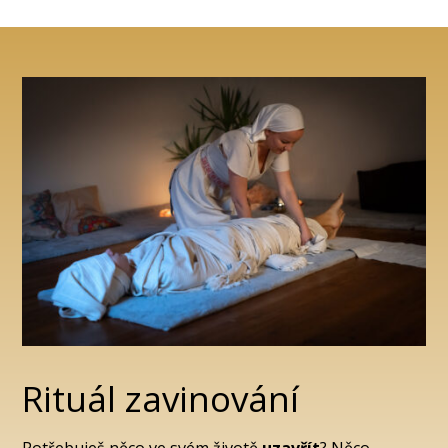
Rituál zavinování
Potřebuješ něco ve svém životě
uzavřít
? Něco