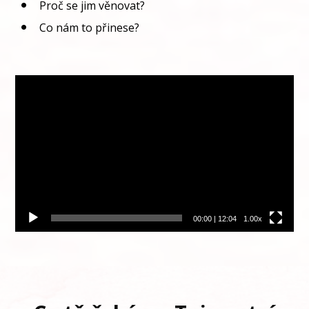
Proč se jim věnovat?
Co nám to přinese?
Video
přehrávač
00:00
|
12:04
1.00x