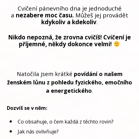
Cvičení pánevního dna je jednoduché
a
nezabere moc času.
Můžeš jej provádět
kdykoliv a kdekoliv
.
Nikdo nepozná, že zrovna cvičíš! Cvičení je
příjemné, někdy dokonce velmi!
Natočila jsem krátké
povídání o našem
ženském lůnu z pohledu fyzického, emočního
a energetického
.
Dozvíš se v něm:
Co obsahuje, o čem každá z těchto rovin?
Jak nás ovlivňuje?