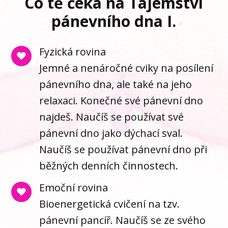
Co tě čeká na Tajemství
pánevního dna I.
Fyzická rovina
Jemné a nenáročné cviky na posílení
pánevního dna, ale také na jeho
relaxaci. Konečné své pánevní dno
najdeš. Naučíš se používat své
pánevní dno jako dýchací sval.
Naučíš se používat pánevní dno při
běžných denních činnostech.
Emoční rovina
Bioenergetická cvičení na tzv.
pánevní pancíř. Naučíš se ze svého