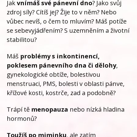
Jak
vnímáš své pánevní dno
? Jako svůj
zdroj síly? Cítíš jej? Žije to v něm? Nebo
vůbec nevíš, o čem to mluvím? Máš potíže
se sebevyjádřením? S uzemněním a životní
stabilitou?
Máš
problémy s inkontinencí,
poklesem pánevního dna či dělohy
,
gynekologické obtíže, bolestivou
menstruaci, PMS, bolesti v oblasti pánve,
křížové kosti, kostrče, zad a podobně?
Trápí tě
menopauza
nebo nízká hladina
hormonů?
Toužíš po miminku
, ale zatím