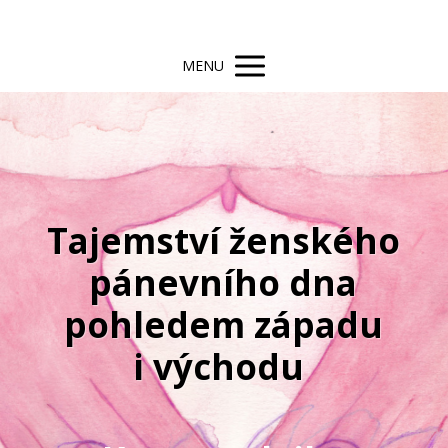
MENU
Tajemství ženského
pánevního dna
pohledem západu
i východu