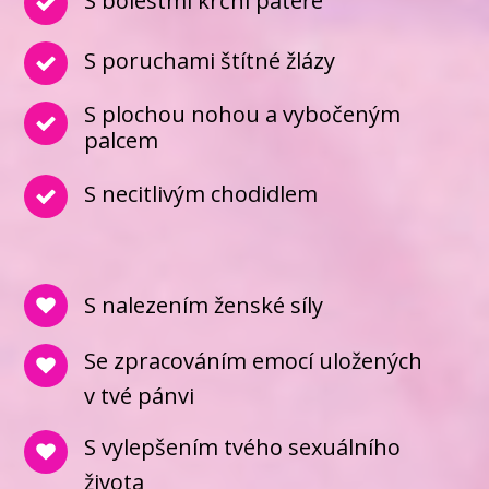
S bolestmi krční páteře
S poruchami štítné žlázy
S plochou nohou a vybočeným
palcem
S necitlivým chodidlem
S nalezením ženské síly
Se zpracováním emocí uložených
v tvé pánvi
S vylepšením tvého sexuálního
života