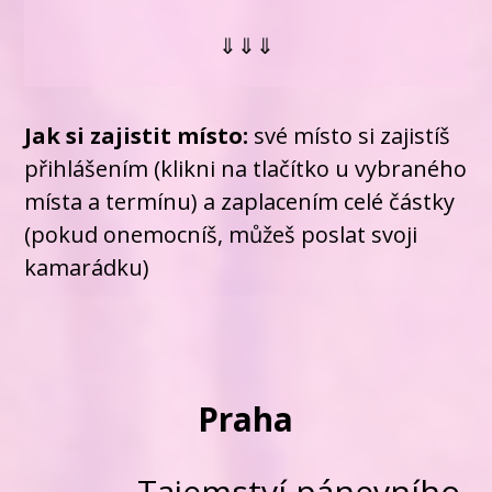
⇓⇓⇓
Jak si zajistit místo:
své místo si zajistíš
přihlášením (klikni na tlačítko u vybraného
místa a termínu) a zaplacením celé částky
(pokud onemocníš, můžeš poslat svoji
kamarádku)
Praha
Tajemství pánevního