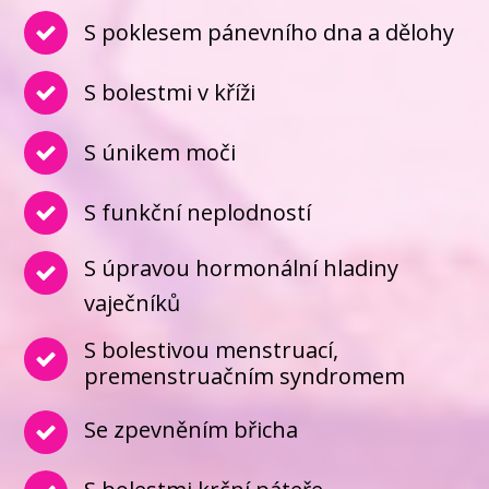
S poklesem pánevního dna a dělohy
S bolestmi v kříži
S únikem moči
S funkční neplodností
S úpravou hormonální hladiny
vaječníků
S bolestivou menstruací,
premenstruačním syndromem
Se zpevněním břicha