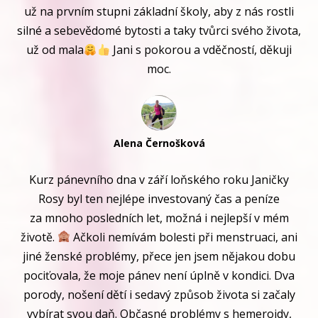
už na prvním stupni základní školy, aby z nás rostli
silné a sebevědomé bytosti a taky tvůrci svého života,
už od mala
Jani s pokorou a vděčností, děkuji
moc.
Alena Černošková
Kurz pánevního dna v září loňského roku Janičky
Rosy byl ten nejlépe investovaný čas a peníze
za mnoho posledních let, možná i nejlepší v mém
životě.
Ačkoli nemívám bolesti při menstruaci, ani
jiné ženské problémy, přece jen jsem nějakou dobu
pociťovala, že moje pánev není úplně v kondici. Dva
porody, nošení dětí i sedavý způsob života si začaly
vybírat svou daň. Občasné problémy s hemeroidy,