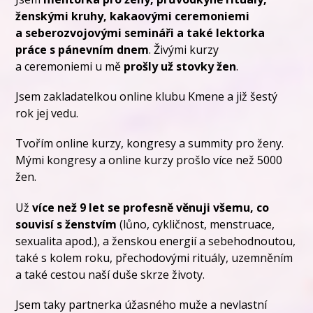
ženskými kruhy, kakaovými ceremoniemi
a seberozvojovými semináři a také lektorka
práce s pánevním dnem
. Živými kurzy
a ceremoniemi u mě
prošly už stovky žen
.
Jsem zakladatelkou online klubu Kmene a již šestý
rok jej vedu.
Tvořím online kurzy, kongresy a summity pro ženy.
Mými kongresy a online kurzy prošlo více než 5000
žen.
Už
více než 9 let se profesně věnuji všemu, co
souvisí s ženstvím
(lůno, cykličnost, menstruace,
sexualita apod.), a ženskou energií a sebehodnoutou,
také s kolem roku, přechodovými rituály, uzemněním
a také cestou naší duše skrze životy.
Jsem taky partnerka úžasného muže a nevlastní