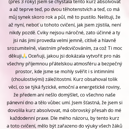
(přes 3 roky) jsem se chystala tento kurz absolvovat
a až teprve teď, po dvou těhotenstvích a teď, co má
můj synek skoro rok a půl, mě to pustilo. Nelituji, že
až nyní, neboť u tohoto cvičení, jak jsem zjistila, není
nikdy pozdě. Cviky nejsou náročné, zato účinné a ty
jsi nás jimi provedla velmi jemně, citlivě a hlavně
srozumitelně, vlastním předcvičováním, za což Ti moc
děkuji
Oceňuji, jakou jsi dokázala vytvořit pro nás
všechny příjemnou přátelskou atmosféru a bezpečný
prostor, kde jsme se mohly svěřit i s intimními
(choulostivými) záležitostmi. Kurz obsahoval tolik
věcí, co se týká fyzické, emoční a energetické roviny,
že předem ani nešlo domýšlet, co všechno naše
pánevní dno a tělo vůbec umí. Jsem šťastná, že jsem si
dovolila kurz absolvovat, má obrovský přesah do mé
každodenní praxe. Dle mého názoru, by tento kurz
a toto cvičení, mělo být zařazeno do výuky všech žáků