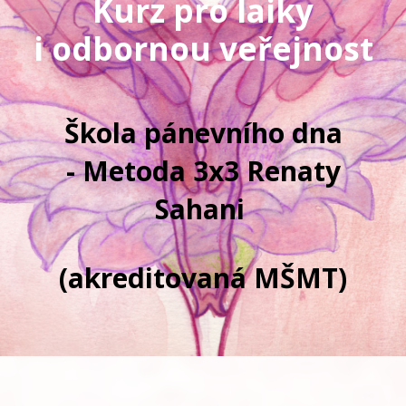
Ku
rz pro laiky
i odbornou veřejnost
Škola pánevního dna
- Metoda 3x3 Renaty
Sahani
(akreditovaná MŠMT)