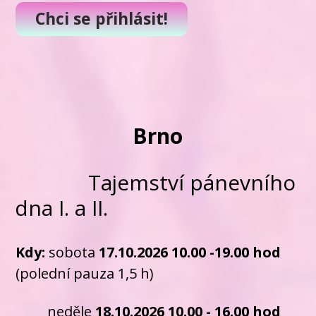
Chci se přihlásit!
Brno
Tajemství pánevního
dna I. a II.
Kdy:
sobota
17.10.2026
10.00 -19.00 hod
(polední pauza 1,5 h)
neděle
18.10.2026
10.00 - 16.00
hod