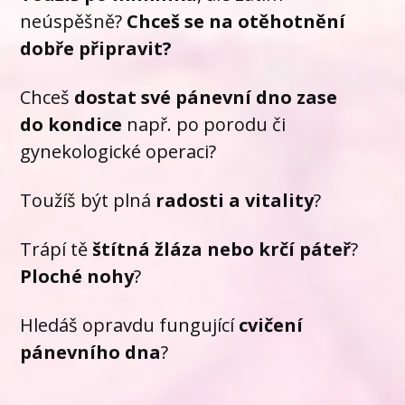
neúspěšně?
Chceš se na otěhotnění
dobře připravit?
Chceš
dostat své pánevní dno zase
do kondice
např. po porodu či
gynekologické operaci?
Toužíš být plná
radosti a vitality
?
Trápí tě
štítná žláza nebo krčí páteř
?
Ploché nohy
?
Hledáš opravdu fungující
cvičení
pánevního dna
?