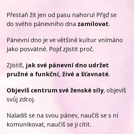
Přestaň žít jen od pasu nahoru! Přijď se
do svého pánevního dna
zamilovat
.
Pánevní dno je ve většině kultur vnímáno
jako posvátné. Pojď zjistit proč.
Zjistíš,
jak své pánevní dno udržet
pružné a funkční, živé a šťavnaté
.
Objevíš centrum své ženské síly
, objevíš
svůj zdroj.
Naladíš se na svou pánev, naučíš se s ní
komunikovat, naučíš se ji cítit.