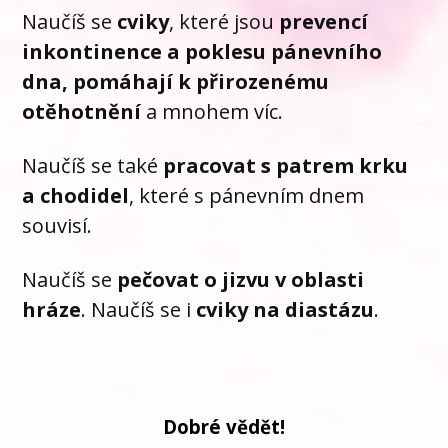
Naučíš se
cviky
, které jsou
prevencí
inkontinence a poklesu pánevního
dna, pomáhají k přirozenému
otěhotnění
a mnohem víc.
Naučíš se také
pracovat s patrem krku
a chodidel
, které s pánevním dnem
souvisí.
Naučíš se
pečovat o jizvu v oblasti
hráze
. Naučíš se i
cviky na diastázu
.
Dobré vědět!