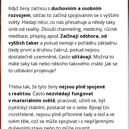
Když ženy začnou s
duchovním a osobním
rozvojem
, občas to začíná spojováním se s vyššími
světy. Hledají něco, co nás přesahuje a někdy taky
únik od reality. Zkouší channeling, medicíny, různé
meditace, přepisy apod.
Začínají odshora, od
vyšších čaker
a pokud nemají v pořádku základnu
(tedy první a druhou čakru), pokud nejsou
dostatečně uzemněné, často
ulítávají
. Možná to
máte taky tak nebo někoho takového znáte. Jak se
to ulítávání projevuje?
Třeba tak, že tyto ženy
nejsou plně spojené
s realitou
. Často
nezvládají fungovat
v materiálním světě
, pracovat, uživit se, být
(cyklicky) stabilní, postarat se o sebe. Bývají tzv.
rozstřelené, nejsou plně přítomné tady a teď a ve
svém těle, což se může spojovat i s nepříjemnými
duševními stavy nebo to může spustit