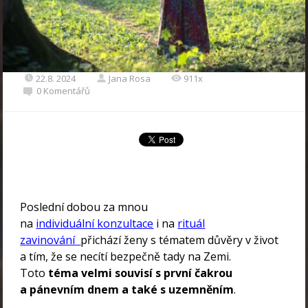
22.8. 2024
Jana Rosa
911x
0 Komentářů
Poslední dobou za mnou
na
individuální
konzultace
i na
rituál
zavinování
přichází ženy s tématem důvěry v život
a tím, že se necítí bezpečně tady na Zemi.
Toto
téma velmi souvisí s první čakrou
a pánevním dnem a také s uzemněním
.