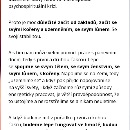
psychospirituální krizi.
Proto je moc
důležité začít od základů, začít se
svými kořeny a uzemněním, se svým lůnem
. Se
svojí stabilitou.
A s tím nám může velmi pomoct práce s pánevním
dnem, tedy s první a druhou čakrou. Lépe
se
spojíme se svým tělem, se svým ženstvím, se
svým lůnem, s kořeny
. Napojíme se na Zemi, tedy
„uzemníme se“ a když pak přijde napojování se
na vyšší světy, i když začneme různými způsoby
energeticky pracovat, je větší pravděpodobnost, že
to ustojíme a nerozstřelíme se a nikam neuletíme.
A když budeme mít v pořádku první a druhou
čakru,
budeme lépe fungovat ve hmotě, budou