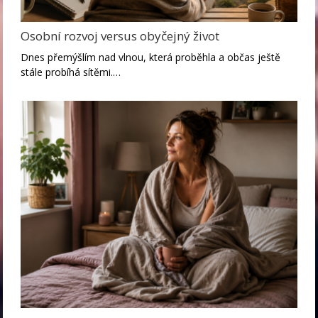
Osobní rozvoj versus obyčejný život
Dnes přemýšlím nad vlnou, která proběhla a občas ještě
stále probíhá sítěmi.…