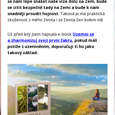
se nám lépe snášet naše vize dolů na Zem, bude
se cítit bezpečně tady na Zemi a bude k nám
snadněji proudit hojnost
. Taková je má praktická
zkušenost z mého života i ze života žen kolem mě.
Už před lety jsem napsala e-book
Uzemni se
a zharmonizuj svoji první čakru
, pokud máš
potíže s uzemněním, doporučuji ti ho jako
takový základ.