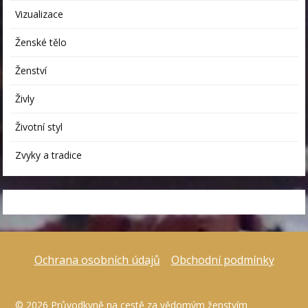
Vizualizace
Ženské tělo
Ženství
Živly
Životní styl
Zvyky a tradice
Ochrana osobních údajů
Obchodní podmínky
© 2026 Průvodkyně na cestě za vědomým ženstvím