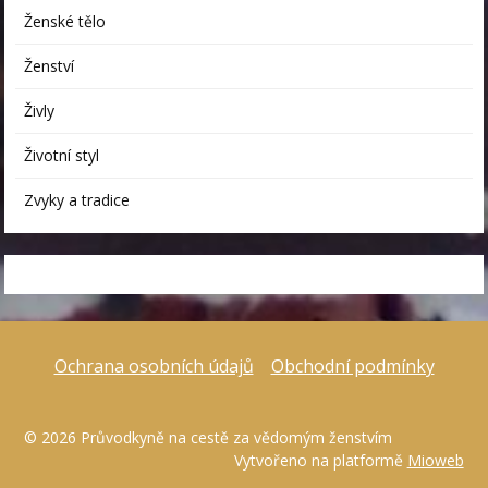
Ženské tělo
Ženství
Živly
Životní styl
Zvyky a tradice
Ochrana osobních údajů
Obchodní podmínky
© 2026 Průvodkyně na cestě za vědomým ženstvím
Vytvořeno na platformě
Mioweb