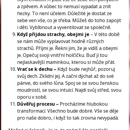
a zpěvem. A vůbec to nemusí vypadat a znít
hezky. To není účelem. Důležité je dostat ze
sebe ven vše, co je třeba. Můžeš do toho zapojit
i děti. Vyblbnout a vyventilovat se společně.
Když přijdou strachy, obejmi je
– V této době
se nám může vyplavovat hodně různých
strachů. Přijmi je. Řekni jim, že je vidíš a obejmi
je. Opečuj svoji vnitřní holčičku. Buď jí tou
nejlaskavější maminkou, kterou si může přát.
Vrať se k dechu –
Když bude nejhůř, pozoruj
svůj dech. Zklidni jej. A začni dýchat až do své
pánve, do svého lůna. Spoj se se svou ženskou
moudrostí, se svou intuicí. Najdi svůj střed, svou
oporu v sobě.
Důvěřuj procesu –
Procházíme hlubokou
transformací. Všechno bude dobré. Vše se děje
pro naše dobro, i když to tak zrovna nevypadá.