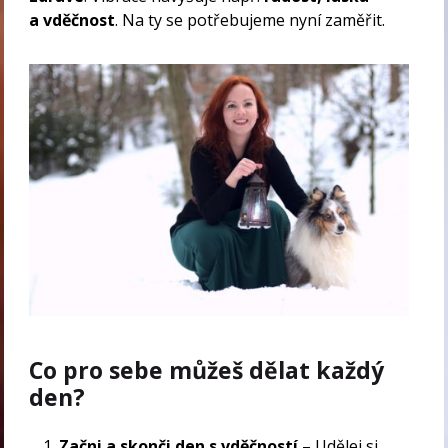
a vděčnost
. Na ty se potřebujeme nyní zaměřit.
Co pro sebe můžeš dělat každý
den?
Začni a skonči den s vděčností
– Udělej si