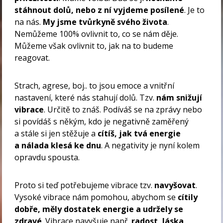
stáhnout dolů, nebo z ní vyjdeme posílené
. Je to
na nás.
My jsme tvůrkyně svého života
.
Nemůžeme 100% ovlivnit to, co se nám děje.
Můžeme však ovlivnit to, jak na to budeme
reagovat.
Strach, agrese, boj.. to jsou emoce a vnitřní
nastavení, které nás stahují dolů. Tzv.
nám snižují
vibrace
. Určitě to znáš. Podíváš se na zprávy nebo
si povídáš s někým, kdo je negativně zaměřený
a stále si jen stěžuje a
cítíš, jak tvá energie
a nálada klesá ke dnu
. A negativity je nyní kolem
opravdu spousta.
Proto si teď potřebujeme vibrace tzv.
navyšovat
.
Vysoké vibrace nám pomohou, abychom se
cítily
dobře, měly dostatek energie a udržely se
zdravé
. Vibrace navyšuje např.
radost, láska