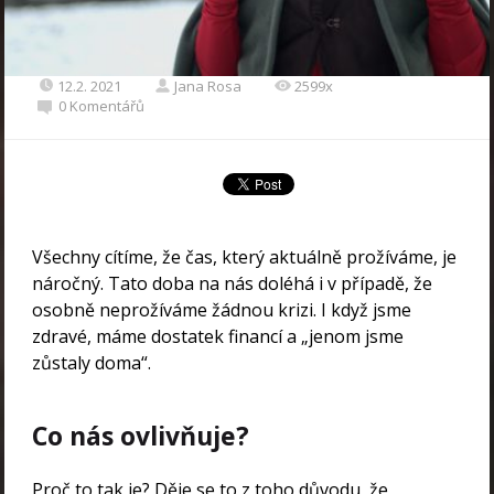
12.2. 2021
Jana Rosa
2599x
0 Komentářů
Všechny cítíme, že čas, který aktuálně prožíváme, je
náročný. Tato doba na nás doléhá i v případě, že
osobně neprožíváme žádnou krizi. I když jsme
zdravé, máme dostatek financí a „jenom jsme
zůstaly doma“.
Co nás ovlivňuje?
Proč to tak je? Děje se to z toho důvodu, že