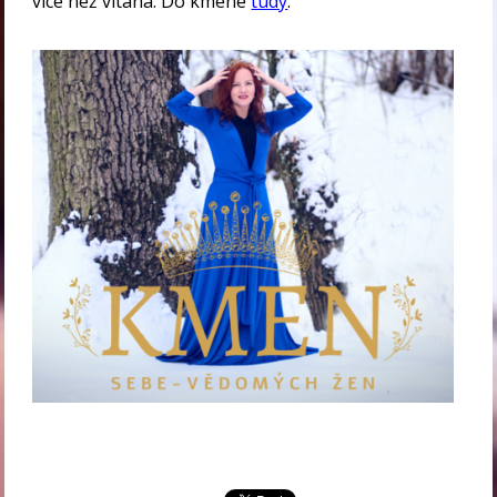
více než vítaná. Do kmene
tudy
.