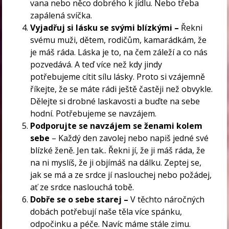
vana nebo něco dobrého k jídlu. Nebo třeba
zapálená svíčka.
Vyjadřuj si lásku se svými blízkými –
Řekni
svému muži, dětem, rodičům, kamarádkám, že
je máš ráda. Láska je to, na čem záleží a co nás
pozvedává. A teď více než kdy jindy
potřebujeme cítit sílu lásky. Proto si vzájemně
říkejte, že se máte rádi ještě častěji než obvykle.
Dělejte si drobné laskavosti a buďte na sebe
hodní. Potřebujeme se navzájem.
Podporujte se navzájem se ženami kolem
sebe
– Každý den zavolej nebo napiš jedné své
blízké ženě. Jen tak.. Řekni jí, že ji máš ráda, že
na ni myslíš, že ji objímáš na dálku. Zeptej se,
jak se má a ze srdce jí naslouchej nebo požádej,
ať ze srdce naslouchá tobě.
Dobře se o sebe starej –
V těchto náročných
dobách potřebují naše těla více spánku,
odpočinku a péče. Navíc máme stále zimu.