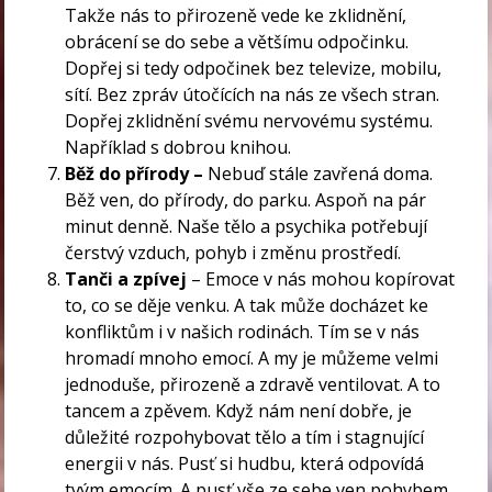
Takže nás to přirozeně vede ke zklidnění,
obrácení se do sebe a většímu odpočinku.
Dopřej si tedy odpočinek bez televize, mobilu,
sítí. Bez zpráv útočících na nás ze všech stran.
Dopřej zklidnění svému nervovému systému.
Například s dobrou knihou.
Běž do přírody –
Nebuď stále zavřená doma.
Běž ven, do přírody, do parku. Aspoň na pár
minut denně. Naše tělo a psychika potřebují
čerstvý vzduch, pohyb i změnu prostředí.
Tanči a zpívej
– Emoce v nás mohou kopírovat
to, co se děje venku. A tak může docházet ke
konfliktům i v našich rodinách. Tím se v nás
hromadí mnoho emocí. A my je můžeme velmi
jednoduše, přirozeně a zdravě ventilovat. A to
tancem a zpěvem. Když nám není dobře, je
důležité rozpohybovat tělo a tím i stagnující
energii v nás. Pusť si hudbu, která odpovídá
tvým emocím. A pusť vše ze sebe ven pohybem