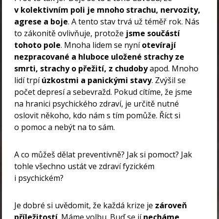
v kolektivním poli je mnoho strachu, nervozity,
agrese a boje
. A tento stav trvá už téměř rok. Nás
to zákonitě ovlivňuje, protože
jsme součástí
tohoto pole
. Mnoha lidem se nyní
otevírají
nezpracované a hluboce uložené strachy ze
smrti, strachy o přežití, z chudoby
apod. Mnoho
lidí trpí
úzkostmi a panickými stavy
. Zvýšil se
počet depresí a sebevražd. Pokud cítíme, že jsme
na hranici psychického zdraví, je určitě nutné
oslovit někoho, kdo nám s tím pomůže. Říct si
o pomoc a nebýt na to sám.
A co můžeš dělat preventivně? Jak si pomoct? Jak
tohle všechno ustát ve zdraví fyzickém
i psychickém?
Je dobré si uvědomit, že každá krize je
zároveň
příležitostí
. Máme volbu. Buď se jí
necháme