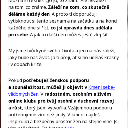
Možná si řekneš: „Jo jo, to znám.“ Ale nezáleží
na tom, co známe.
Záleží na tom, co skutečně
děláme každý den
. A proto ti doporučuji
vytisknout si tento seznam a na začátku a na konci
každého dne si říct,
co jsi opravdu dnes udělala
pro sebe
. A jak to další den můžeš ještě zlepšit.
My jsme tvůrkyně svého života a jen na nás záleží,
jaký bude náš život. Já ti přeji, ať si ho uděláš krásný
i v dobách krize.
Pokud
potřebuješ ženskou podporu
a sounáležitost, můžeš ji objevit v
Kmeni sebe-
vědomých žen
. V
radostném, osobním a živém
online klubu pro tvůj osobní a duchovní rozvoj
a růst
, který jsem vytvořila. Vzájemnou podporu
potřebujeme více než jindy. V kmeni najdeš
inspirující a bezpečný prostor žen na stejné vlně. Jsi