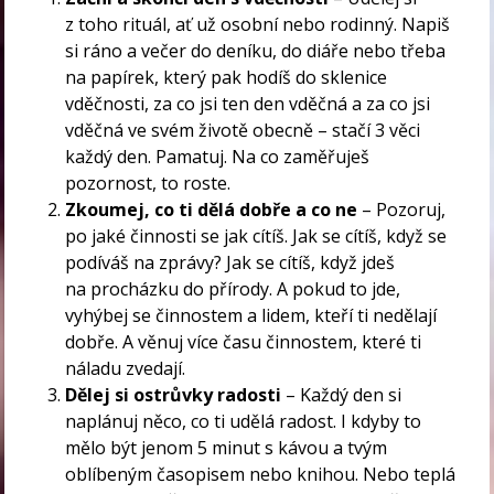
z toho rituál, ať už osobní nebo rodinný. Napiš
si ráno a večer do deníku, do diáře nebo třeba
na papírek, který pak hodíš do sklenice
vděčnosti, za co jsi ten den vděčná a za co jsi
vděčná ve svém životě obecně – stačí 3 věci
každý den. Pamatuj. Na co zaměřuješ
pozornost, to roste.
Zkoumej, co ti dělá dobře a co ne
– Pozoruj,
po jaké činnosti se jak cítíš. Jak se cítíš, když se
podíváš na zprávy? Jak se cítíš, když jdeš
na procházku do přírody. A pokud to jde,
vyhýbej se činnostem a lidem, kteří ti nedělají
dobře. A věnuj více času činnostem, které ti
náladu zvedají.
Dělej si ostrůvky radosti
– Každý den si
naplánuj něco, co ti udělá radost. I kdyby to
mělo být jenom 5 minut s kávou a tvým
oblíbeným časopisem nebo knihou. Nebo teplá