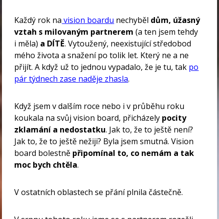
Každý rok na
vision boardu
nechyběl
dům, úžasný
vztah s milovaným partnerem
(a ten jsem tehdy
i měla)
a DÍTĚ
. Vytoužený, neexistující středobod
mého života a snažení po tolik let. Který ne a ne
přijít. A když už to jednou vypadalo, že je tu, tak
po
pár týdnech zase naděje zhasla
.
Když jsem v dalším roce nebo i v průběhu roku
koukala na svůj vision board, přicházely
pocity
zklamání a nedostatku
. Jak to, že to ještě není?
Jak to, že to ještě nežiji? Byla jsem smutná. Vision
board bolestně
připomínal to, co nemám a tak
moc bych chtěla
.
V ostatních oblastech se přání plnila částečně.