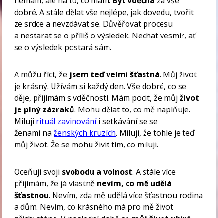
nemám, ale na to, co mám.
Být vděčná
za vše
dobré. A stále dělat vše nejlépe, jak dovedu, tvořit
ze srdce a nevzdávat se. Důvěřovat procesu
a nestarat se o příliš o výsledek. Nechat vesmír, ať
se o výsledek postará sám.
A můžu říct, že
jsem teď velmi šťastná
. Můj život
je krásný. Užívám si každý den. Vše dobré, co se
děje, přijímám s vděčností. Mám pocit, že můj
život
je plný zázraků
. Mohu dělat to, co mě naplňuje.
Miluji
rituál zavinování
i setkávání se se
ženami na
ženských kruzích
. Miluji, že tohle je teď
můj život. Že se mohu živit tím, co miluji.
Oceňuji svoji
svobodu a volnost
. A stále více
přijímám, že já vlastně
nevím, co mě udělá
šťastnou
. Nevím, zda mě udělá více šťastnou rodina
a dům. Nevím, co krásného má pro mě život