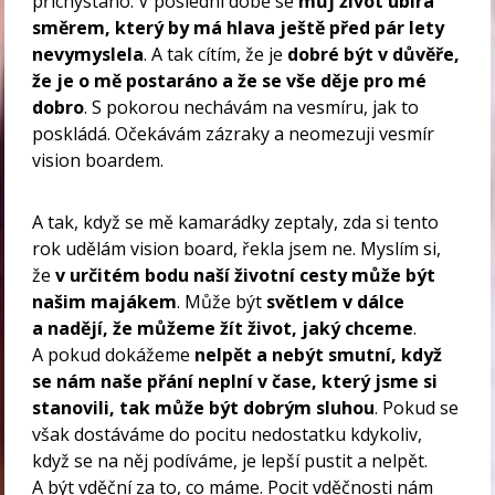
přichystáno. V poslední době se
můj život ubírá
směrem, který by má hlava ještě před pár lety
nevymyslela
. A tak cítím, že je
dobré být v důvěře,
že je o mě postaráno a že se vše děje pro mé
dobro
. S pokorou nechávám na vesmíru, jak to
poskládá. Očekávám zázraky a neomezuji vesmír
vision boardem.
A tak, když se mě kamarádky zeptaly, zda si tento
rok udělám vision board, řekla jsem ne. Myslím si,
že
v určitém bodu naší životní cesty může být
našim majákem
. Může být
světlem v dálce
a nadějí, že můžeme žít život, jaký chceme
.
A pokud dokážeme
nelpět a nebýt smutní, když
se nám naše přání neplní v čase, který jsme si
stanovili, tak může být dobrým sluhou
. Pokud se
však dostáváme do pocitu nedostatku kdykoliv,
když se na něj podíváme, je lepší pustit a nelpět.
A být vděční za to, co máme. Pocit vděčnosti nám