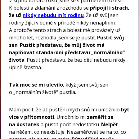
V srpnu tohoto roku jsme se s partnerem rozešli.
K bolesti a zklamání z rozchodu se
připojil i strach,
že už
nikdy nebudu mít rodinu
. Že už svůj sen
rodiny žijící v domě v přírodě nikdy nenaplním.
A protože tento strach a bolest mě provázely už
mnoho let, rozhodla jsem se je pustit.
Pustit svůj
sen
.
Pustit představu, že můj život má
naplňovat standardní představu „normálního“
života
. Pustit představu, že bez dětí nebudu nikdy
úplně šťastná.
Tak moc se mi ulevilo
, když jsem svůj sen
o „normálním životě“ pustila.
Mám pocit, že až puštění mých snů mi umožnilo
být
více v přítomnosti
. Umožnilo mi
zaměřit se
na dostatek
a pustit pocit nedostatku.
Nelpět
na něčem, co neexistuje. Nezaměřovat se na to, co