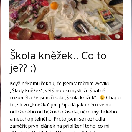
Škola kněžek.. Co to
je?? :)
Když někomu řeknu, že jsem v ročním výcviku
„Školy kněžek“, většinou si myslí, že špatně
rozuměl a že jsem říkala „Škola knížek“.
Chápu
to, slovo „kněžka“ jim připadá jako něco velmi
odtrženého od běžného života, něco mystického
a neuchopitelného. Proto jsem se rozhodla
zaměřit první článek na přiblížení toho, co mi