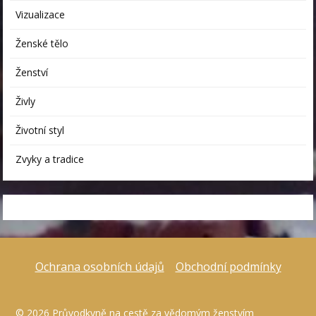
Vizualizace
Ženské tělo
Ženství
Živly
Životní styl
Zvyky a tradice
Ochrana osobních údajů
Obchodní podmínky
© 2026 Průvodkyně na cestě za vědomým ženstvím