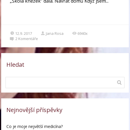
„Škola kněžek“ dala. Návrat domů Když jsem...
12.9. 2017
Jana Rosa
6940x
2
Komentáře
Hledat
Nejnovější příspěvky
Co je moje největší medicína?