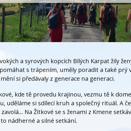
vokých a syrových kopcích Bílých Karpat žily ž
 pomáhat s trápením, uměly poradit a také prý 
umění si předávaly z generace na generaci.
kové, kde tě provedu krajinou, vezmu tě k dom
, uděláme si sdílecí kruh a společný rituál. A č
k zavolá... Na Žítkové se s ženami z Kmene setká
 to nádherné a silné setkání.