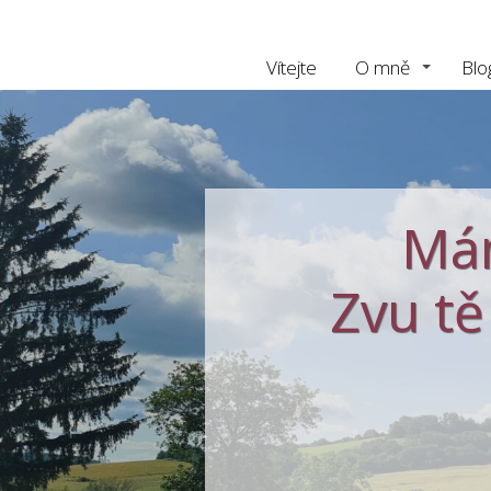
Vítejte
O mně
Blo
Mám
Zvu tě