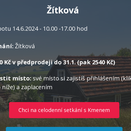
Žítková
otu 14.6.2024 - 10.00 -17.00 hod
nání:
Žítková
0 Kč v předprodeji do 31.1. (pak 2540 Kč)
istit místo:
své místo si zajistíš přihlášením (kli
o níže) a zaplacením
Chci na celodenní setkání s Kmenem