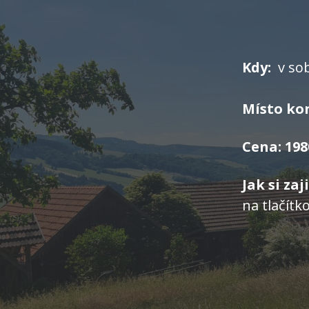
Kdy:
v sob
Místo ko
Cena: 198
Jak si zaj
na tlačítk