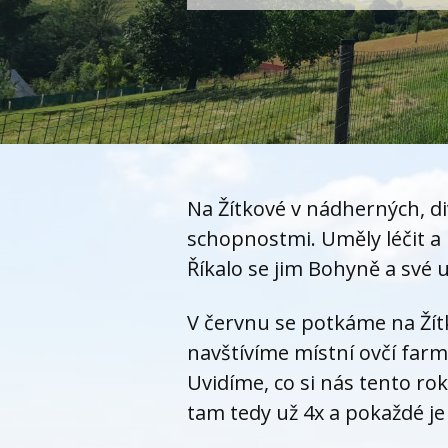
Na Žítkové v nádherných, di
schopnostmi. Uměly léčit a
Říkalo se jim Bohyně a své 
V červnu se potkáme na Žít
navštívíme místní ovčí farmu
Uvidíme, co si nás tento ro
tam tedy už 4x a pokaždé je