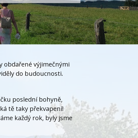
eny obdařené výjimečnými
viděly do budoucnosti.
ečku poslední bohyně,
eká tě taky překvapení!
váme každý rok, byly jsme