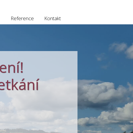
e
Reference
Kontakt
ení!
setkání