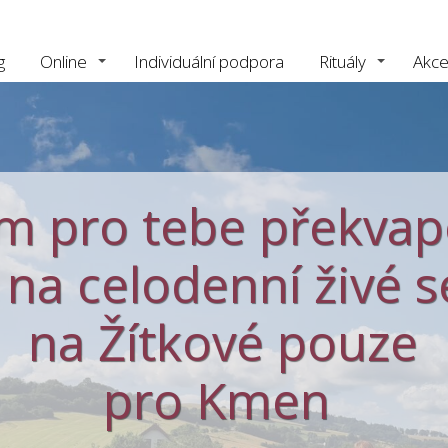
g
Online
Individuální podpora
Rituály
Akc
 pro tebe překvap
 na celodenní živé 
na Žítkové pouze
pro Kmen