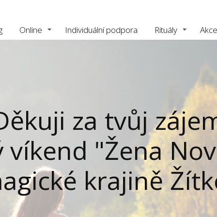
g
Online
Individuální podpora
Rituály
Akc
Děkuji za tvůj záje
ý víkend "Žena No
agické krajině Žít