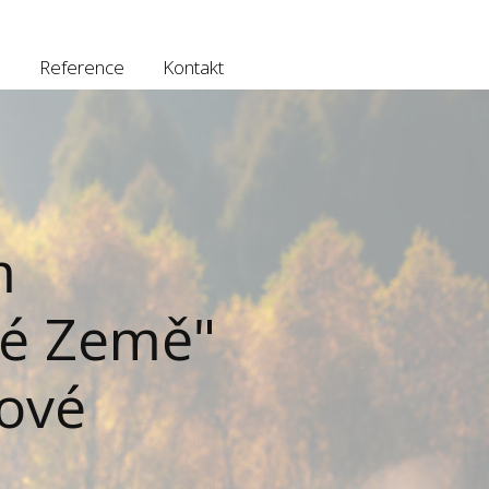
e
Reference
Kontakt
m
vé Země"
kové