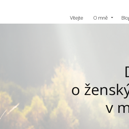
Vítejte
O mně
Blo
o žensk
v m