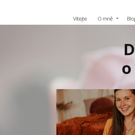
Vítejte
O mně
Blo
D
o