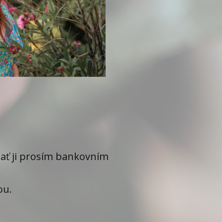
plať ji prosím bankovním
ou.