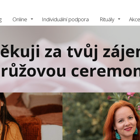
g
Online
Individuální podpora
Rituály
Akc
ěkuji za tvůj záj
růžovou ceremon