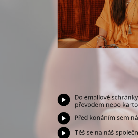
Do emailové schránky 
převodem nebo kartou (
Před konáním semináře
Těš se na náš společný