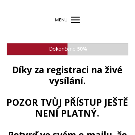
MENU
Dokončeno
50%
Díky za registraci na živé
vysílání.
POZOR TVŮJ PŘÍSTUP JEŠTĚ
NENÍ PLATNÝ.
Potvrď ve svém e-mailu, že