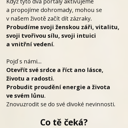
Když tyto dva portály aktivujeme
a propojíme dohromady, mohou se
v našem životě začít dít zázraky.
Probudíme svoji ženskou záři, vitalitu,
svoji tvořivou sílu, svoji intuici
a vnitřní vedení
.
Pojď s námi...
Otevřít své srdce a říct ano lásce,
životu a radosti
.
Probudit proudění energie a života
ve svém lůnu
.
Znovuzrodit se do své divoké nevinnosti.
Co tě čeká?