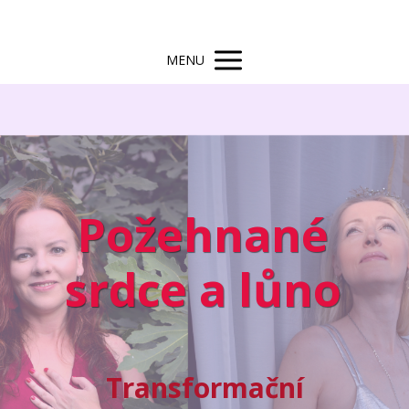
MENU
Požehnané
srdce a lůno
Transformační