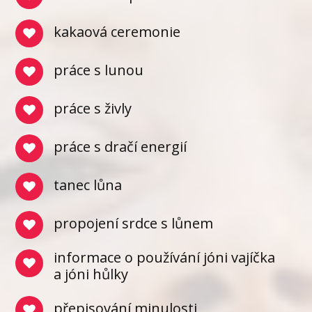
kakaová ceremonie
práce s lunou
práce s živly
práce s dračí energií
tanec lůna
propojení srdce s lůnem
informace o používání jóni vajíčka
a jóni hůlky
přepisování minulosti