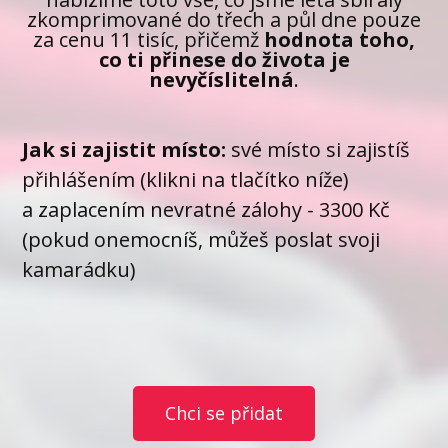
zkomprimované do třech a půl dne pouze
za cenu 11 tisíc, přičemž
hodnota toho,
co ti přinese do života je
nevyčíslitelná
.
Jak si zajistit místo:
své místo si zajistíš
přihlášením (klikni na tlačítko níže)
a zaplacením nevratné zálohy - 3300 Kč
(pokud onemocníš, můžeš poslat svoji
kamarádku)
Chci se přidat