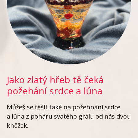
Jako zlatý hřeb tě čeká
požehání srdce a lůna
Můžeš se těšit také na požehnání srdce
a lůna z poháru svatého grálu od nás dvou
kněžek.