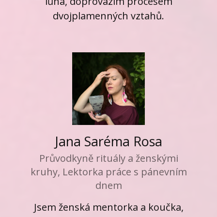
lůna, doprovázím procesem
dvojplamenných vztahů.
Jana Saréma Rosa
Průvodkyně rituály a ženskými
kruhy, Lektorka práce s pánevním
dnem
Jsem ženská mentorka a koučka,