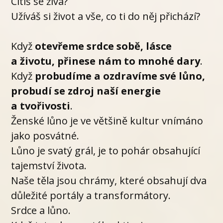
Cítíš se živá?
Užíváš si život a vše, co ti do něj přichází?
Když
otevřeme srdce sobě, lásce
a životu, přinese nám to mnohé dary
.
Když
probudíme a ozdravíme své lůno,
probudí se zdroj naší energie
a tvořivosti
.
Ženské lůno je ve většině kultur vnímáno
jako posvátné.
Lůno je svatý grál, je to pohár obsahující
tajemství života.
Naše těla jsou chrámy, které obsahují dva
důležité portály a transformátory.
Srdce a lůno.