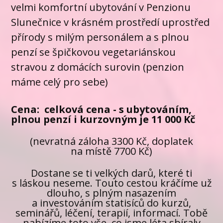
velmi komfortní ubytování v Penzionu
Slunečnice v krásném prostředí uprostřed
přírody s milým personálem a s plnou
penzí se špičkovou vegetariánskou
stravou z domácích surovin (penzion
máme celý pro sebe)
Cena:
celková cena - s ubytováním,
plnou penzí i kurzovným je 11 000 Kč
(nevratná záloha 3300 Kč, doplatek
na místě 7700 Kč)
Dostane se ti velkých darů, které ti
s láskou neseme. Touto cestou kráčíme už
dlouho, s plným nasazením
a investováním statisíců do kurzů,
seminářů, léčení, terapií, informací. Tobě
nabízíme toto vše, co jsme léta sbíraly