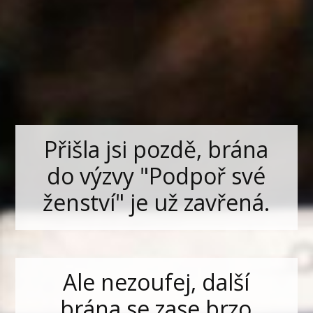
Přišla jsi pozdě, brána
do výzvy "Podpoř své
ženství" je už zavřená.
Ale nezoufej, další
brána se zase brzo