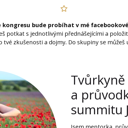
 kongresu bude probíhat v mé facebookové
š potkat s jednotlivými přednášejícími a položit
 o tvé zkušenosti a dojmy. Do skupiny se můžeš 
Tvůrkyně
a průvod
summitu 
Jsem mentorka, prův