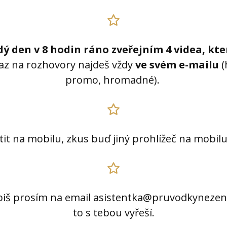
ý den v 8 hodin ráno zveřejním 4 videa, kt
az na rozhovory najdeš vždy
ve svém e-mailu
(
promo, hromadné).
it na mobilu, zkus buď jiný prohlížeč na mobilu
piš prosím na email asistentka@pruvodkynezeny
to s tebou vyřeší.