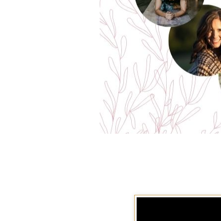
Video
přehrávač