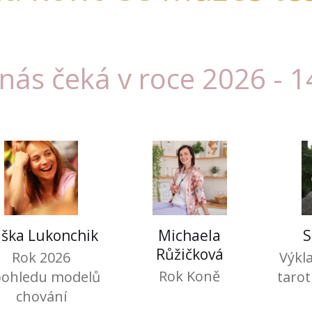
nás čeká v roce 2026 - 1
iška Lukonchik
Michaela
S
Růžičková
Rok 2026
Výkl
Rok Koně
pohledu modelů
tarot
chování