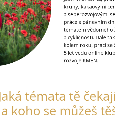
kruhy, kakaovými c
a seberozvojovými se
práce s pánevním d
tématem vědomého že
a cykličnosti. Dále t
kolem roku, prací se
5 let vedu online kl
rozvoje KMEN.
Jaká témata tě čekaj
na koho se můžeš těš