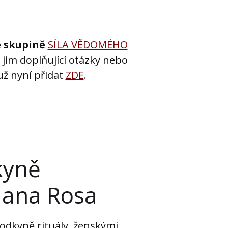
 skupině
SÍLA VĚDOMÉHO
 jim doplňující otázky nebo
už nyní přidat
ZDE
.
kyně
Jana Rosa
odkyně rituály, ženskými