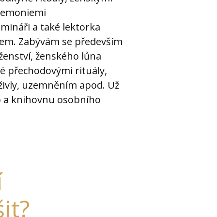
eremoniemi
mináři a také lektorka
nem. Zabývám se především
nství, ženského lůna
aké přechodovými rituály,
 živly, uzemněním apod. Už
ub a knihovnu osobního
í
it?