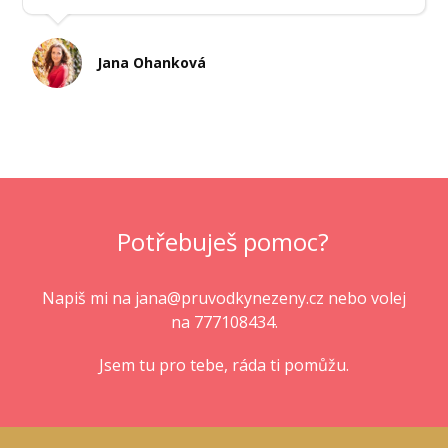
Jana Ohanková
Potřebuješ pomoc?
Napiš mi na jana
@pruvodkynezeny.cz
nebo volej
na 777108434.
Jsem tu pro tebe, ráda ti pomůžu.