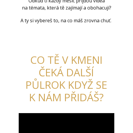
Odkud ti každý měsíc přijdou videa
na témata, která tě zajímají a obohacují?
A ty si vybereš to, na co máš zrovna chuť.
CO TĚ V KMENI
ČEKÁ DALŠÍ
PŮLROK KDYŽ SE
K NÁM PŘIDÁŠ?
Video
přehrávač