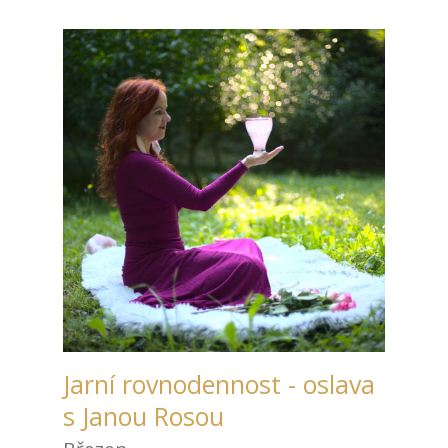
Jarní rovnodennost - oslava
s Janou Rosou