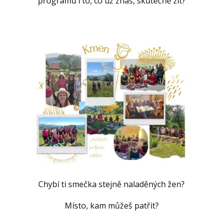
programu i to, co už znáš, skutečně žít?
Chybí ti smečka stejně naladěných žen?
Místo, kam můžeš patřit?