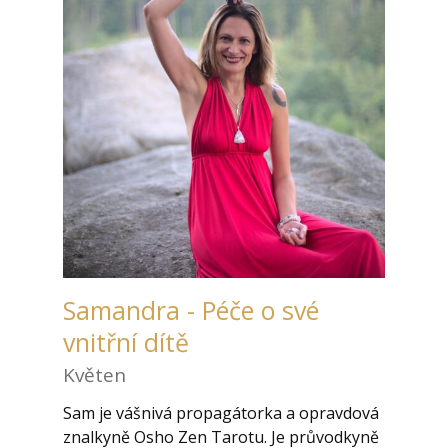
Samandra - Péče o své
vnitřní dítě
Květen
Sam je vášnivá propagátorka a opravdová
znalkyně Osho Zen Tarotu. Je průvodkyně