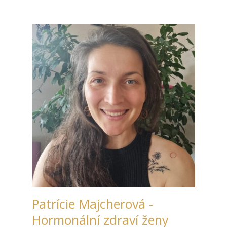
Patrície Majcherová -
Hormonální zdraví ženy