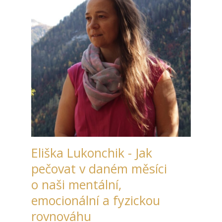
Eliška Lukonchik - Jak
pečovat v daném měsíci
o naši mentální,
emocionální a fyzickou
rovnováhu