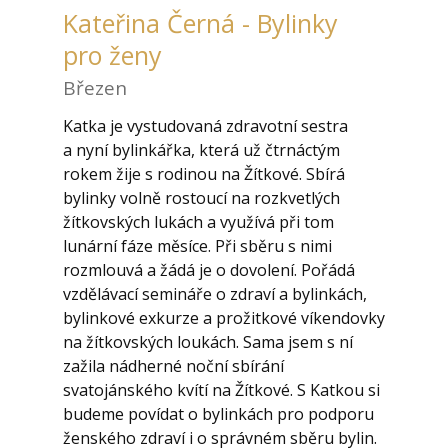
Kateřina Černá - Bylinky
pro ženy
Březen
Katka je vystudovaná zdravotní sestra
a nyní bylinkářka, která už čtrnáctým
rokem žije s rodinou na Žítkové. Sbírá
bylinky volně rostoucí na rozkvetlých
žítkovských lukách a využívá při tom
lunární fáze měsíce. Při sběru s nimi
rozmlouvá a žádá je o dovolení. Pořádá
vzdělávací semináře o zdraví a bylinkách,
bylinkové exkurze a prožitkové víkendovky
na žítkovských loukách. Sama jsem s ní
zažila nádherné noční sbírání
svatojánského kvítí na Žítkové. S Katkou si
budeme povídat o bylinkách pro podporu
ženského zdraví i o správném sběru bylin.