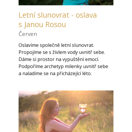
Letní slunovrat - oslava
s Janou Rosou
Červen
Oslavíme společně letní slunovrat.
Propojíme se s živlem vody uvnitř sebe.
Dáme si prostor na vypuštění emocí.
Podpoříme archetyp milenky uvnitř sebe
a naladíme se na přicházející léto.