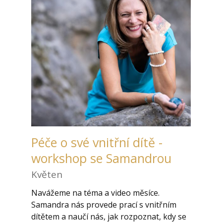
Péče o své vnitřní dítě -
workshop se Samandrou
Květen
Navážeme na téma a video měsíce.
Samandra nás provede prací s vnitřním
dítětem a naučí nás, jak rozpoznat, kdy se