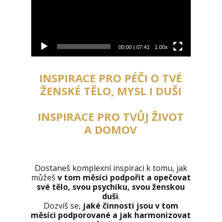
00:00
|
07:41
1.00x
INSPIRACE PRO PÉČI O TVÉ
ŽENSKÉ TĚLO, MYSL I DUŠI
INSPIRACE PRO TVŮJ ŽIVOT
A DOMOV
Dostaneš komplexní inspiraci k tomu, jak
můžeš
v tom měsíci podpořit a opečovat
své tělo, svou p
sychiku, svou ženskou
duši
.
Dozvíš se,
jaké činnosti jsou v tom
měsíci podporované a jak harmonizovat