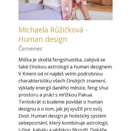
Michaela Růžičková -
Human design
Červenec
Miška je skvělá fengshuistka, zabývá se
také čínskou astrologií a human designem.
V Kmeni od ní najdeš velmi podrobnou
charakteristiku všech čínských znamení,
výklady energií daného měsíce, feng shui
prostoru a práci s mřížkou Pakua.
Tentokrát si budeme povídat o human
designu a o tom, jak jej využít pro svůj
život. Human design je holistický systém
sebepoznání, který kombinuje astrologii,
I-ťing, kabalu a védskou filozofii. Dokáže